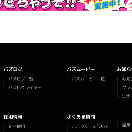
バズログ
バズムービー
お知ら
バズログ一覧
バズムービー一覧
お知
バズログライター
プレ
生き
採用情報
よくある質問
採用
新卒採用
バズったーについて