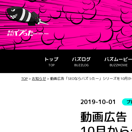
トップ
バズログ
バズムービ
TOP
BUZZLOG
BUZZMOVIE
TOP
>
お知らせ
>
動画広告「SEOならバズったー」シリーズを10月
2019-10-01
プ
動画広告
10月か