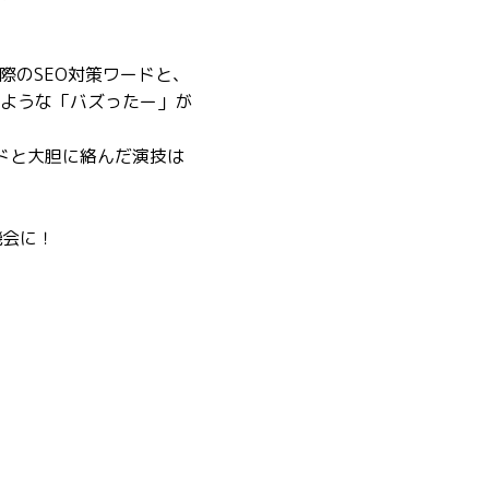
際のSEO対策ワードと、
ような「バズったー」が
ドと大胆に絡んだ演技は
機会に！