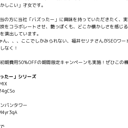
かしこい」才女です。
担当の方に当社「バズったー」に興味を持っていただきたく、実
技をコラボレートさせ、艶っぽくも、どこか懐かしさを感じる
を演出しています。
ゃん、、、ここでしかみられない、福井セリナさんがSEOワー
しなく！
初期費用50%OFFの期間限定キャンペーンも実施！ぜひこの
ズったー」シリーズ
IX
kf4gCSo
ンパンタワー
hM4yr3qA
で