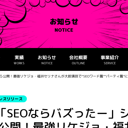
お知らせ
NOTICE
ー
実績
お知らせ
会社概要
事業紹介
WORKS
NOTICE
OUTLINE
SERVICE
から公開！最強リケジョ・福井セリナさんが大胆演技で“SEOワード篇”“パーティ篇
レスリリース
「SEOならバズったー」
ら公開！最強リケジョ・福