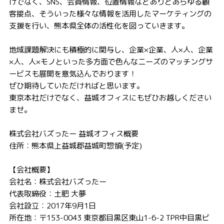
けでなく、
SNS
、会員情報、位置情報などありとあらゆる顧
客接点、そういった様々な情報を活用したマーケティングの
支援を行い、熊本県全体の活性化を図っていきます。
地域課題解決にも積極的に関与し、企業
×
企業、人
×
人、企業
×
人、人
×
モノといった多方面で色んなニーズのマッチングサ
ービスも展開を意気込んでおります！
ぜひ期待していただければと思います。
東京本社だけでなく、益城オフィスにもぜひお越しください
ませ。
株式会社バズったー 益城オフィス概要
住所：熊本県上益城郡益城町惣領(予定)
【会社概要】
会社名：株式会社バズったー
代表取締役：土肥 大夢
会社設立：2017年9月1日
所在地：〒153-0043 東京都目黒区東山1-6-2 TPR中目黒ビ