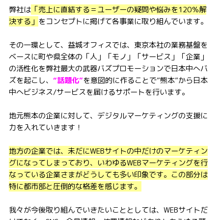
弊社は
「売上に直結する＝ユーザーの疑問や悩みを120％解
決する」
をコンセプトに掲げて各事業に取り組んでいます。
その一環として、益城オフィスでは、東京本社の業務基盤を
ベースに町や県全体の「人」「モノ」「サービス」「企業」
の活性化を弊社最大の武器バズプロモーションで日本中へバ
ズを起こし、
“話題化”
を意図的に作ることで”熊本”から日本
中へビジネス
/
サービスを届けるサポートを行います。
地元熊本の企業に対して、デジタルマーケティングの支援に
力を入れていきます！
地方の企業では、未だにWEBサイトの中だけのマーケティン
グになってしまっており、いわゆるWEBマーケティングを行
なっている企業さまがどうしても多い印象です。この部分は
特に都市部と圧倒的な格差を感じます。
我々が今後取り組んでいきたいこととしては、
WEB
サイトだ