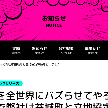
お知らせ
NOTICE
ー
実績
お知らせ
会社概要
事業紹介
WORKS
NOTICE
OUTLINE
SERVICE
みで弊社は益城町と立地協定締結を行いました
レスリリース
を全世界にバズらせてや
で弊社は益城町と立地協