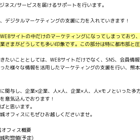
ビジネス
/
サービスを届けるサポートを行います。
、デジタルマーケティングの支援に力を入れていきます！
WEBサイトの中だけのマーケティングになってしまっており、
業さまがどうしても多い印象です。この部分は特に都市部と圧
きたいこととしては、
WEB
サイトだけでなく、
SNS
、会員情報
った様々な情報を活用したマーケティングの支援を行い、熊本
に関与し、企業
×
企業、人
×
人、企業
×
人、人
×
モノといった多
を意気込んでおります！
ばと思います。
城オフィスにもぜひお越しくださいませ。
城オフィス概要
城町惣領(予定)