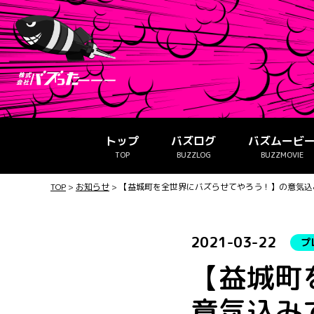
トップ
バズログ
バズムービ
TOP
BUZZLOG
BUZZMOVIE
TOP
>
お知らせ
>
【益城町を全世界にバズらせてやろう！】の意気込
2021-03-22
プ
【益城町
意気込み