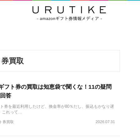
ト券買取
onギフト券の買取は知恵袋で聞くな！11の疑問
回答
ギフト券を最近利用したけど、換金率が80％だし、振込もかなり遅
・これって…
フト券買取
2026.07.31