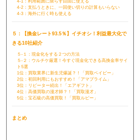
4-1：利用範囲に限らず自由に使える
4-2：支払うときに、一回使い切りの計算もいらない
4-3：海外に行く時も使える
５：【換金レート93.5％】イチオシ！利益最大化で
きる10社紹介
５-１：現金化をする２つの方法
５-２：ウルチケ厳選！今すぐ現金化できる高換金率サイ
ト5選
1位：買取業界に新生児爆誕？！「買取ベイビー」
2位：初回利用にもおすすめ！「アマプライム」
3位：リピーター続出！「エアギフト」
4位：高価買取の漫才師？！「買取漫才」
5位：宝石級の高価買取！「買取ルビー」
まとめ