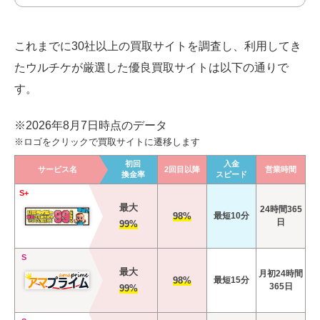
これまでに30社以上の買取サイトを調査し、利用してき
たウルチケが厳選した優良買取サイトは以下の通りで
す。
※2026年8月7日時点のデータ
※ロゴをクリックで買取サイトに遷移します
初回
入金
サービス名
2回目以降
営業時間
換金率
スピード
S+
最大
24時間365
98%
最短10分
日
99%
S
最大
月初24時間
98%
最短15分
365日
99%