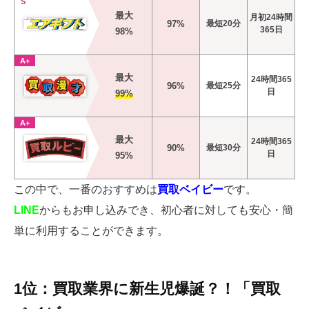
S
最大
月初24時間
97%
最短20分
365日
98%
A+
最大
24時間365
96%
最短25分
日
99%
A+
最大
24時間365
90%
最短30分
日
95%
この中で、一番のおすすめは
買取ベイビー
です。
LINE
からもお申し込みでき、初心者に対しても安心・簡
単に利用することができます。
1位：買取業界に新生児爆誕？！「買取