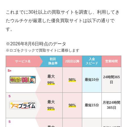
これまでに30社以上の買取サイトを調査し、利用してき
たウルチケが厳選した優良買取サイトは以下の通りで
す。
※2026年8月6日時点のデータ
※ロゴをクリックで買取サイトに遷移します
初回
入金
サービス名
2回目以降
営業時間
換金率
スピード
S+
最大
24時間365
98%
最短10分
日
99%
S
最大
月初24時間
98%
最短15分
365日
99%
S