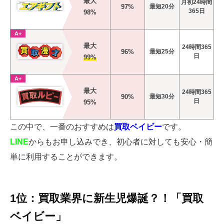
最大
月初24時間
97%
最短20分
365日
98%
A+
最大
24時間365
96%
最短25分
日
99%
A+
最大
24時間365
90%
最短30分
日
95%
この中で、一番のおすすめは
買取ベイビー
です。
LINE
からもお申し込みでき、初心者に対しても安心・簡
単に利用することができます。
1位：買取業界に新生児爆誕？！「買取
ベイビー」