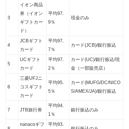
イオン商品
券（イオン
平均97.
3
現金のみ
ギフトカー
9％
ド）
JCBギフト
平均97.
4
カード(JCB)/銀行振込
カード
7％
UCギフト
平均97.
カード(UC)/銀行振込/現
5
カード
2％
金（一部販売店）
三菱UFJニ
平均95.
カード(MUFG/DC/NICO
6
コスギフト
5％
S/AMEX/JA)/銀行振込
カード
平均94.
7
JTB旅行券
銀行振込のみ
1％
nanacoギフ
平均93.
8
銀行振込のみ