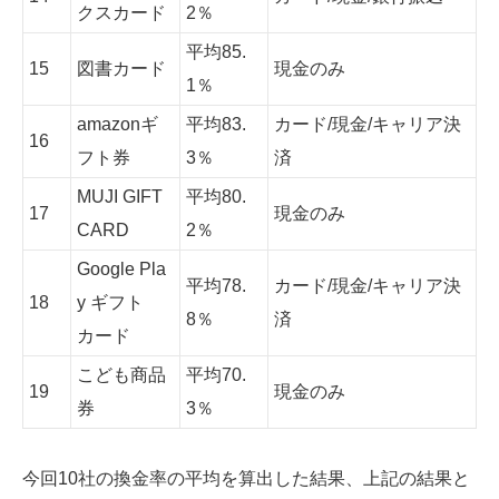
クスカード
2％
平均85.
15
図書カード
現金のみ
1％
amazonギ
平均83.
カード/現金/キャリア決
16
フト券
3％
済
MUJI GIFT
平均80.
17
現金のみ
CARD
2％
Google Pla
平均78.
カード/現金/キャリア決
18
y ギフト
8％
済
カード
こども商品
平均70.
19
現金のみ
券
3％
今回10社の換金率の平均を算出した結果、上記の結果と