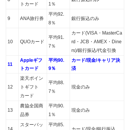
トカード
1％
平均92.
9
ANA旅行券
銀行振込のみ
8％
カード(VISA・MasterCa
平均91.
10
QUOカード
rd・JCB・AMEX・Dine
7％
rs)/銀行振込/代金引換
Appleギフ
平均90.
カード/現金/キャリア決
11
トカード
9％
済
楽天ポイン
平均88.
12
トギフト
現金のみ
7％
カード
農協全国商
平均90.
13
現金のみ
品券
1％
スターバッ
平均85.
14
カード/現金/銀行振込