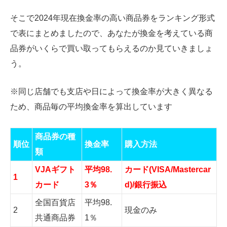
そこで2024年現在換金率の高い商品券をランキング形式
で表にまとめましたので、あなたが換金を考えている商
品券がいくらで買い取ってもらえるのか見ていきましょ
う。
※同じ店舗でも支店や日によって換金率が大きく異なる
ため、商品毎の平均換金率を算出しています
商品券の種
順位
換金率
購入方法
類
VJAギフト
平均98.
カード(VISA/Mastercar
1
カード
3％
d)/銀行振込
全国百貨店
平均98.
2
現金のみ
共通商品券
1％