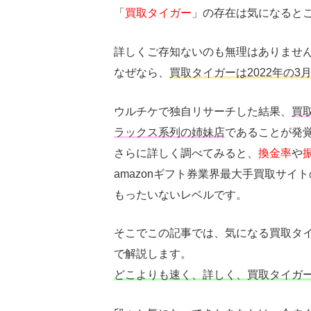
「
買取タイガー
」の存在は気になると
詳しくご存知ないのも無理はありませ
なぜなら、
買取タイガーは2022年の3
ウルチケで独自リサーチした結果、
買
ラックス系列の姉妹店
であることが発
さらに詳しく調べてみると、
換金率
や
amazonギフト券業界最大手買取サ
もったいないレベルです。
そこでこの記事では、気になる買取タ
で解説します。
どこよりも速く、詳しく、買取タイガ