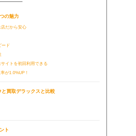
5つの魅力
妹店だから安心
ピード
性
妹サイトを初回利用できる
率が1.0%UP！
ウと買取デラックスと比較
ント