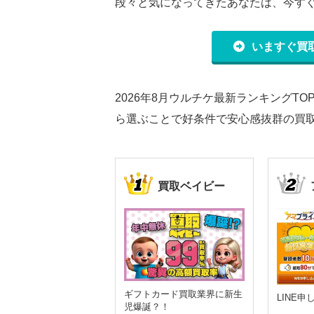
段々と気になってきたあなたは、今す
いますぐ買
2026年8月ウルチケ最新ランキングT
ら選ぶことで好条件で安心感抜群の買取
買取ベイビー
ギフトカード買取業界に新生
LINE
児爆誕？！