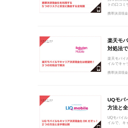
トの口コミ
携帯決済現金
楽天モバ
対処法で
楽天モバイ
イルでキャ
携帯決済現金
UQモバ
方法と全
UQモバイ
イルで、キ