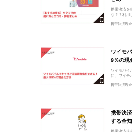
携帯決済を
な？？利用
携帯決済現金
ワイモバ
9％の現
ワイモバイル
に、ワイモ
携帯決済現金
携帯決済
する全知
携帯決済現