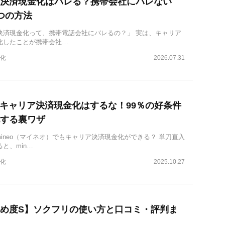
決済現金化はバレる？携帯会社にバレない
つの方法
決済現金化って、携帯電話会社にバレるの？」 実は、キャリア
化したことが携帯会社…
化
2026.07.31
oでキャリア決済現金化はするな！99％の好条件
する裏ワザ
mineo（マイネオ）でもキャリア決済現金化ができる？ 単刀直入
と、min…
化
2025.10.27
め度S】ソクフリの使い方と口コミ・評判ま