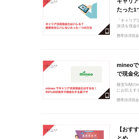
キャリア
たった1
「キャリア
決済を現金
携帯決済現金
mine
で現金化
格安SIMの
にお伝えする
携帯決済現金
【おすす
とめ