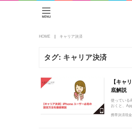
HOME
キャリア決済
タグ:
キャリア決済
【キャリ
底解説
使っているi
おくと、App
携帯決済現金