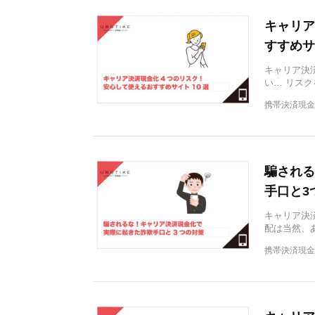
キャリア
すすめサ
キャリア決
い… リス
携帯決済現金
騙される
手口と3
キャリア決
配は当然、
携帯決済現金