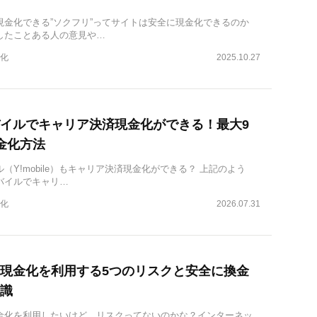
現金化できる”ソクフリ”ってサイトは安全に現金化できるのか
したことある人の意見や…
化
2025.10.27
イルでキャリア決済現金化ができる！最大9
金化方法
（Y!mobile）もキャリア決済現金化ができる？ 上記のよう
バイルでキャリ…
化
2026.07.31
現金化を利用する5つのリスクと安全に換金
識
金化を利用したいけど、リスクってないのかな？インターネッ