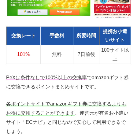
提携お小遣
交換レート
手数料
所要時間
いサイト
100サイト以
101%
無料
7日前後
上
PeXは条件なしで100%以上の交換率
でamazonギフト券
に交換できるポイントまとめサイトです。
各ポイントサイトでamazonギフト券に交換するよりも
お得に交換することができます
。運営元が有名お小遣い
サイト「ECナビ」と同じなので安心して利用できるで
しょう。