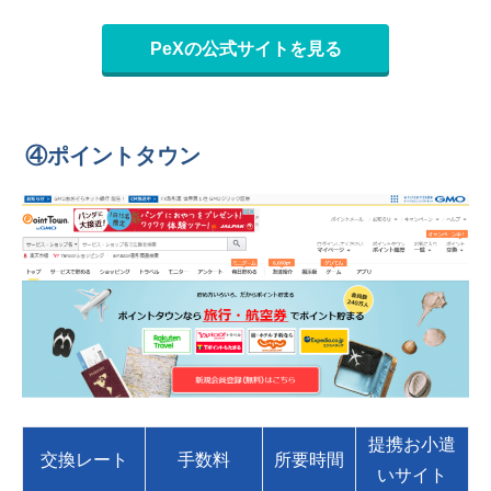
PeXの公式サイトを見る
④ポイントタウン
提携お小遣
交換レート
手数料
所要時間
いサイト