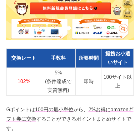
提携お小遣
交換レート
手数料
所要時間
いサイト
5%
100サイト以
102%
(条件達成で
即時
上
実質無料)
Gポイントは
100円の最小単位
から、
2%お得にamazonギ
フト券に交換
することができるポイントまとめサイトで
す。