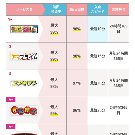
初回
入金
サービス名
2回目以降
営業時間
換金率
スピード
S+
最大
24時間365
98%
最短10分
日
99%
S
最大
月初24時間
98%
最短15分
365日
99%
S
最大
月初24時間
97%
最短20分
365日
98%
A+
最大
24時間365
96%
最短25分
日
99%
A+
最大
24時間365