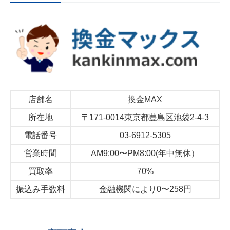
店舗名
換金
MAX
所在地
〒
171-0014
東京都豊島区池袋
2-4-3
電話番号
03-6912-5305
営業時間
AM9:00〜
PM8:00(
年中無休）
買取率
70%
振込み手数料
金融機関により
0
〜
258
円