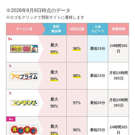
※2026年8月8日時点のデータ
※ロゴをクリックで買取サイトに遷移します
初回
入金
サービス名
2回目以降
営業時間
換金率
スピード
S+
最大
24時間365
98%
最短10分
日
99%
S
最大
月初24時間
98%
最短15分
365日
99%
S
最大
月初24時間
97%
最短20分
365日
98%
A+
最大
24時間365
96%
最短25分
日
99%