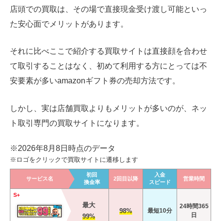
店頭での買取は、その場で直接現金受け渡し可能といっ
た安心面でメリットがあります。
それに比べここで紹介する買取サイトは直接顔を合わせ
て取引することはなく、初めて利用する方にとっては不
安要素が多いamazonギフト券の売却方法です。
しかし、実は店舗買取よりもメリットが多いのが、ネッ
ト取引専門の買取サイトになります。
※2026年8月8日時点のデータ
※ロゴをクリックで買取サイトに遷移します
初回
入金
サービス名
2回目以降
営業時間
換金率
スピード
S+
最大
24時間365
98%
最短10分
日
99%