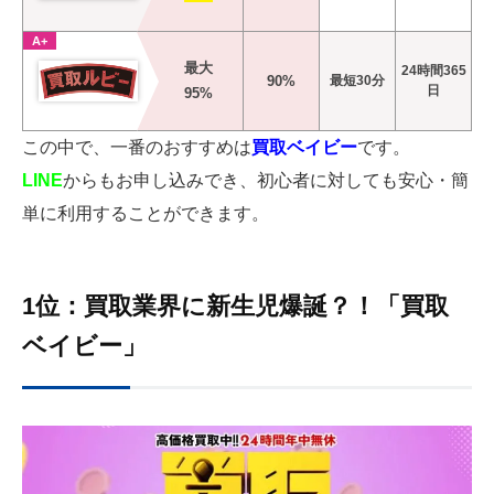
A+
最大
24時間365
90%
最短30分
日
95%
この中で、一番のおすすめは
買取ベイビー
です。
LINE
からもお申し込みでき、初心者に対しても安心・簡
単に利用することができます。
1位：買取業界に新生児爆誕？！「買取
ベイビー」