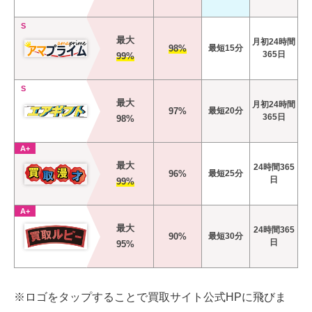
S
最大
月初24時間
98%
最短15分
365日
99%
S
最大
月初24時間
97%
最短20分
365日
98%
A+
最大
24時間365
96%
最短25分
日
99%
A+
最大
24時間365
90%
最短30分
日
95%
※ロゴをタップすることで買取サイト公式HPに飛びま