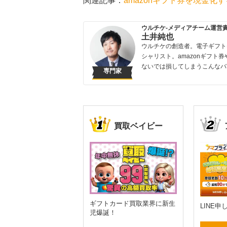
関連記事：
amazonギフト券を現金化
ウルチケ-メディアチーム運営
土井純也
ウルチケの創造者。電子ギフト
シャリスト。amazonギフト券
ないでは損してしまうこんなバ
専門家
買取ベイビー
ギフトカード買取業界に新生
LINE
児爆誕！