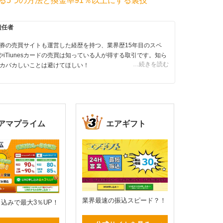
する5つの方法と換金率91％以上にする裏技
責任者
券の売買サイトも運営した経歴を持つ、業界歴15年目のスペ
やiTiunesカードの売買は知っている人が得する取引です。知ら
…続きを読む
カバカしいことは避けてほしい！
アマプライム
エアギフト
業界最速の振込スピード？！
申し込みで最大3％UP！