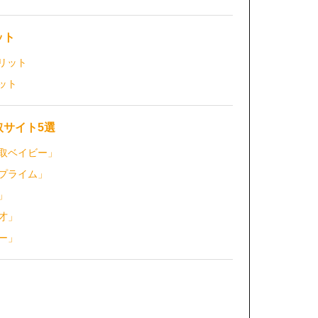
ット
リット
ット
取サイト5選
取ベイビー」
プライム」
」
才」
ー」