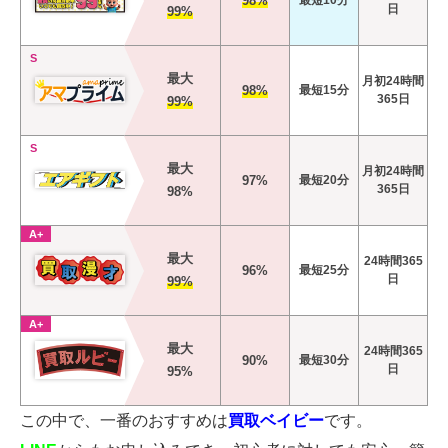
98%
日
99%
S
最大
月初24時間
98%
最短15分
365日
99%
S
最大
月初24時間
97%
最短20分
365日
98%
A+
最大
24時間365
96%
最短25分
日
99%
A+
最大
24時間365
90%
最短30分
日
95%
この中で、一番のおすすめは
買取ベイビー
です。