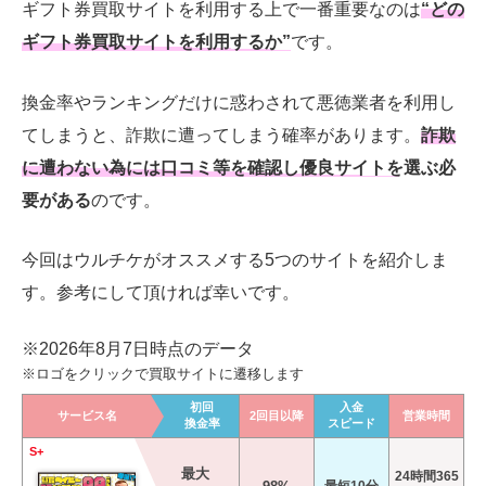
ギフト券買取サイトを利用する上で一番重要なのは
“どの
ギフト券買取サイトを利用するか”
です。
換金率やランキングだけに惑わされて悪徳業者を利用し
てしまうと、詐欺に遭ってしまう確率があります。
詐欺
に遭わない為には口コミ等を確認し優良サイトを選ぶ必
要がある
のです。
今回はウルチケがオススメする5つのサイトを紹介しま
す。参考にして頂ければ幸いです。
※2026年8月7日時点のデータ
※ロゴをクリックで買取サイトに遷移します
初回
入金
サービス名
2回目以降
営業時間
換金率
スピード
S+
最大
24時間365
最短10分