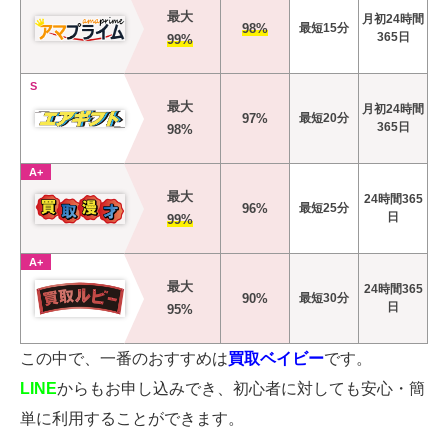
最大
月初24時間
98%
最短15分
365日
99%
S
最大
月初24時間
97%
最短20分
365日
98%
A+
最大
24時間365
96%
最短25分
日
99%
A+
最大
24時間365
90%
最短30分
日
95%
この中で、一番のおすすめは
買取ベイビー
です。
LINE
からもお申し込みでき、初心者に対しても安心・簡
単に利用することができます。