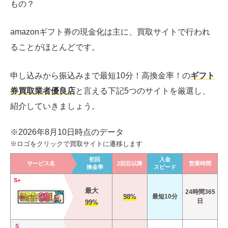
もの？
amazonギフト券の現金化は主に、買取サイトで行われ
ることがほとんどです。
申し込みから振込みまで最短
10
分！高換金率！の
ギフト
券買取業者優良店
と言える下記5つのサイトを厳選し、
紹介していきましょう。
※2026年8月10日時点のデータ
※ロゴをクリックで買取サイトに遷移します
初回
入金
サービス名
2回目以降
営業時間
換金率
スピード
S+
最大
24時間365
98%
最短10分
日
99%
S