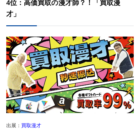
4位：高価買取の漫才師？！「買取漫
才」
出展：
買取漫才