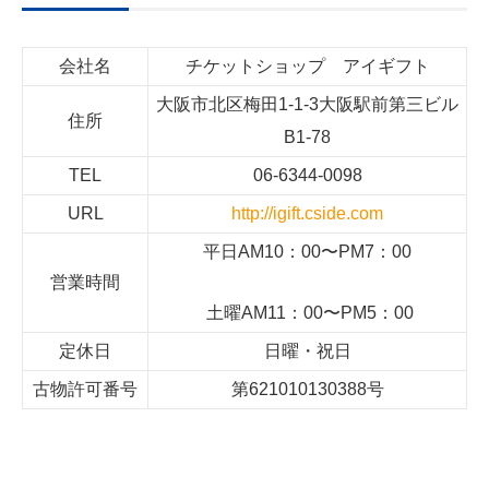
会社名
チケットショップ アイギフト
大阪市北区梅田
1-1-3
大阪駅前第三ビル
住所
B1-78
TEL
06-6344-0098
URL
http://igift.cside.com
平日
AM10
：
00
〜
PM7：00
営業時間
土曜
AM11
：
00
〜
PM5
：
00
定休日
日曜・祝日
古物許可番号
第
621010130388
号