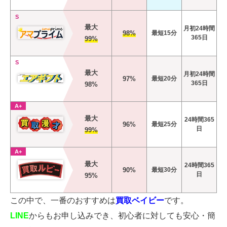
S
最大
月初24時間
98%
最短15分
365日
99%
S
最大
月初24時間
97%
最短20分
365日
98%
A+
最大
24時間365
96%
最短25分
日
99%
A+
最大
24時間365
90%
最短30分
日
95%
この中で、一番のおすすめは
買取ベイビー
です。
LINE
からもお申し込みでき、初心者に対しても安心・簡