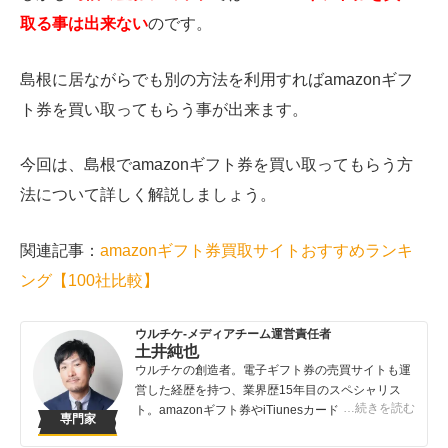
取る事は出来ない
のです。
島根に居ながらでも別の方法を利用すればamazonギフ
ト券を買い取ってもらう事が出来ます。
今回は、島根でamazonギフト券を買い取ってもらう方
法について詳しく解説しましょう。
関連記事：
amazon
ギフト券買取サイトおすすめランキ
ング【
100
社比較】
ウルチケ-メディアチーム運営責任者
土井純也
ウルチケの創造者。電子ギフト券の売買サイトも運
営した経歴を持つ、業界歴15年目のスペシャリス
…続きを読む
ト。amazonギフト券やiTiunesカードの売買は知っ
専門家
ている人が得する取引です。知らないでは損してし