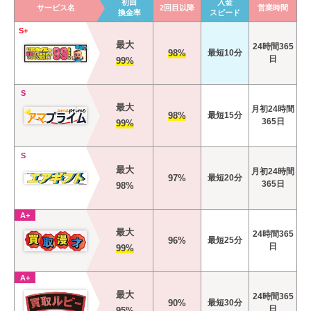
初回
入金
サービス名
2回目以降
営業時間
換金率
スピード
S+
最大
24時間365
98%
最短10分
日
99%
S
最大
月初24時間
98%
最短15分
365日
99%
S
最大
月初24時間
97%
最短20分
365日
98%
A+
最大
24時間365
96%
最短25分
日
99%
A+
最大
24時間365
90%
最短30分
日
95%