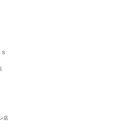
．Ｓ
店
ン店