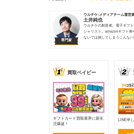
ウルチケ-メディアチーム運営
土井純也
ウルチケの創造者。電子ギフト
シャリスト。amazonギフト券
ないでは損してしまうこんなバ
専門家
買取ベイビー
ギフトカード買取業界に新生
LINE
児爆誕！