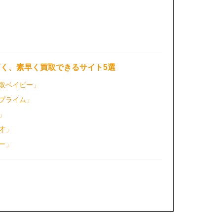
を高く、素早く買取できるサイト5選
取ベイビー」
プライム」
」
才」
ー」