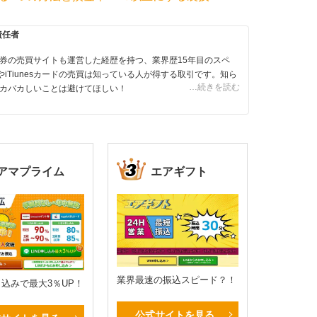
責任者
券の売買サイトも運営した経歴を持つ、業界歴15年目のスペ
やiTiunesカードの売買は知っている人が得する取引です。知ら
…続きを読む
カバカしいことは避けてほしい！
アマプライム
エアギフト
業界最速の振込スピード？！
申し込みで最大3％UP！
公式サイトを見る