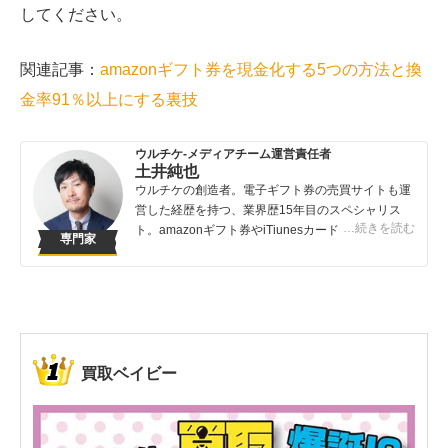
してください。
関連記事：
amazonギフト券を現金化する5つの方法と換
金率91％以上にする裏技
ウルチケ-メディアチーム運営責任者
土井純也
ウルチケの創造者。電子ギフト券の売買サイトも運
営した経歴を持つ、業界歴15年目のスペシャリス
…続きを読む
ト。amazonギフト券やiTiunesカードの売買は知っ
専門家
ている人が得する取引です。知らないでは損してし
まうこんなバカバカしいことは避けてほしい！
買取ベイビー