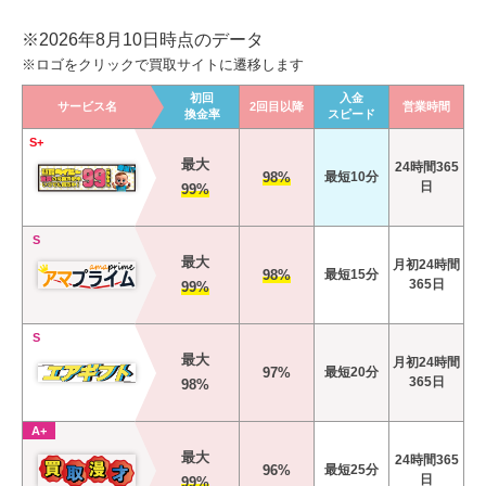
※2026年8月10日時点のデータ
※ロゴをクリックで買取サイトに遷移します
初回
入金
サービス名
2回目以降
営業時間
換金率
スピード
S+
最大
24時間365
98%
最短10分
日
99%
S
最大
月初24時間
98%
最短15分
365日
99%
S
最大
月初24時間
97%
最短20分
365日
98%
A+
最大
24時間365
96%
最短25分
日
99%