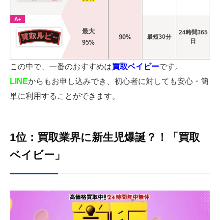
A+
最大
24時間365
90%
最短30分
日
95%
この中で、一番のおすすめは
買取ベイビー
です。
LINE
からもお申し込みでき、初心者に対しても安心・簡
単に利用することができます。
1位：買取業界に新生児爆誕？！「買取
ベイビー」