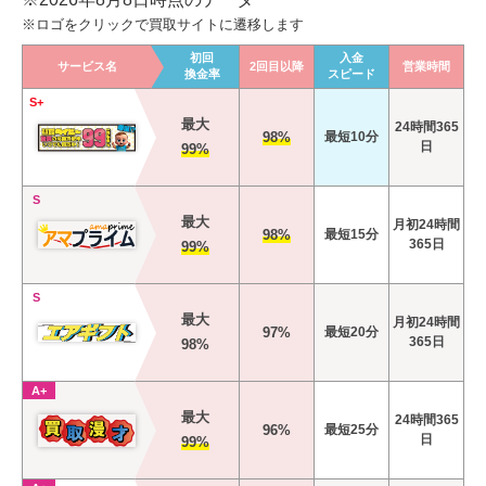
※ロゴをクリックで買取サイトに遷移します
初回
入金
サービス名
2回目以降
営業時間
換金率
スピード
S+
最大
24時間365
98%
最短10分
日
99%
S
最大
月初24時間
98%
最短15分
365日
99%
S
最大
月初24時間
97%
最短20分
365日
98%
A+
最大
24時間365
96%
最短25分
日
99%