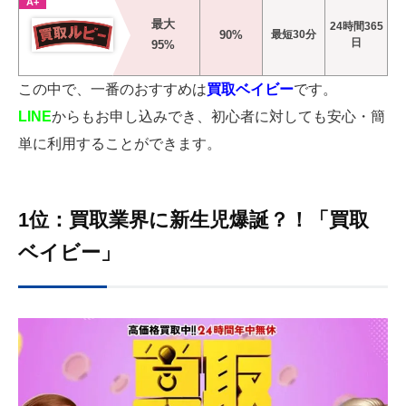
A+
最大
24時間365
90%
最短30分
日
95%
この中で、一番のおすすめは
買取ベイビー
です。
LINE
からもお申し込みでき、初心者に対しても安心・簡
単に利用することができます。
1位：買取業界に新生児爆誕？！「買取
ベイビー」