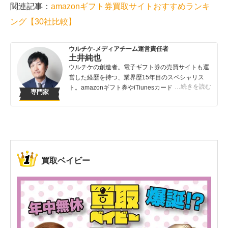
関連記事：
amazon
ギフト券買取サイトおすすめランキ
ング【
30
社比較】
ウルチケ-メディアチーム運営責任者
土井純也
ウルチケの創造者。電子ギフト券の売買サイトも運
営した経歴を持つ、業界歴15年目のスペシャリス
…続きを読む
ト。amazonギフト券やiTiunesカードの売買は知っ
専門家
ている人が得する取引です。知らないでは損してし
まうこんなバカバカしいことは避けてほしい！
買取ベイビー