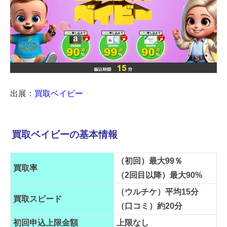
出展：
買取ベイビー
買取ベイビーの基本情報
（初回）最大99％
買取率
（2回目以降）最大90%
（ウルチケ）平均15分
買取スピード
（口コミ）約20分
初回申込上限金額
上限なし