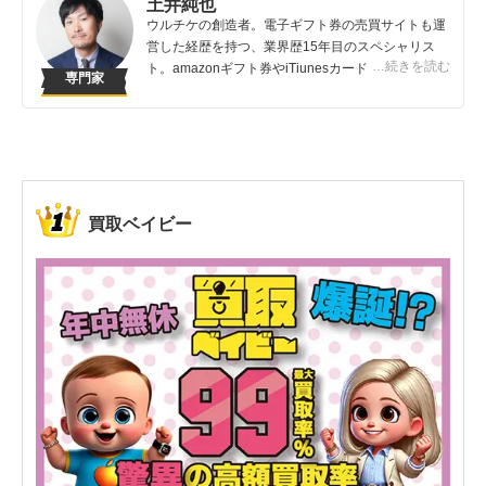
土井純也
ウルチケの創造者。電子ギフト券の売買サイトも運
営した経歴を持つ、業界歴15年目のスペシャリス
…続きを読む
ト。amazonギフト券やiTiunesカードの売買は知っ
専門家
ている人が得する取引です。知らないでは損してし
まうこんなバカバカしいことは避けてほしい！
買取ベイビー