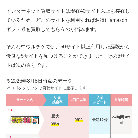
インターネット買取サイトは現在40サイト以上も存在し
ているため、どこのサイトを利用すればお得にamazon
ギフト券を買取してもらうのか悩みます。
そんな中ウルチケでは、50サイト以上利用した経験から
優良な5サイトを見つけることができました。その5サイ
トは次の通りです。
※2026年8月8日時点のデータ
※ロゴをクリックで買取サイトに遷移します
初回
入金
サービス名
2回目以降
営業時間
換金率
スピード
S+
最大
24時間365
98%
最短10分
日
99%
S