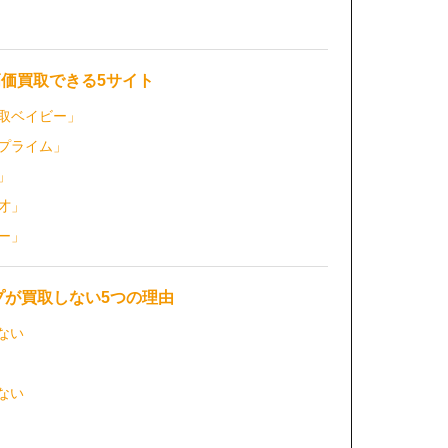
高価買取できる5サイト
取ベイビー」
プライム」
」
才」
ー」
プが買取しない5つの理由
ない
ない