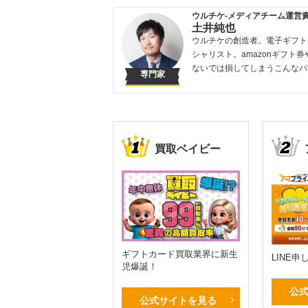
ウルチケ-メディアチーム運営
土井純也
ウルチケの創造者。電子ギフト
シャリスト。amazonギフト券
ないでは損してしまうこんなバ
専門家
買取ベイビー
ギフトカード買取業界に新生
LINE
児爆誕！
公
公式サイトを見る