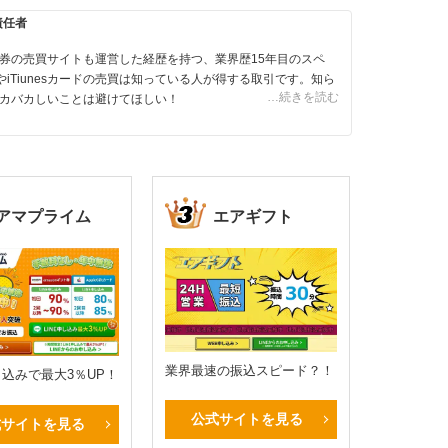
責任者
券の売買サイトも運営した経歴を持つ、業界歴15年目のスペ
やiTiunesカードの売買は知っている人が得する取引です。知ら
…続きを読む
カバカしいことは避けてほしい！
アマプライム
エアギフト
業界最速の振込スピード？！
申し込みで最大3％UP！
公式サイトを見る
式サイトを見る