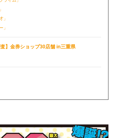
プライム」
」
才」
ー」
査】金券ショップ30店舗 in三重県