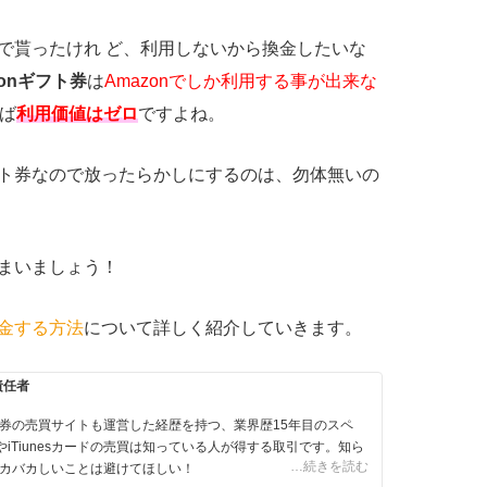
トで貰ったけれ ど、利用しないから換金したいな
zonギフト券
は
Amazonでしか利用する事が出来な
れば
利用価値はゼロ
ですよね。
ギフト券なので放ったらかしにするのは、勿体無いの
しまいましょう！
換金する方法
について詳しく紹介していきます。
責任者
券の売買サイトも運営した経歴を持つ、業界歴15年目のスペ
やiTiunesカードの売買は知っている人が得する取引です。知ら
…続きを読む
カバカしいことは避けてほしい！