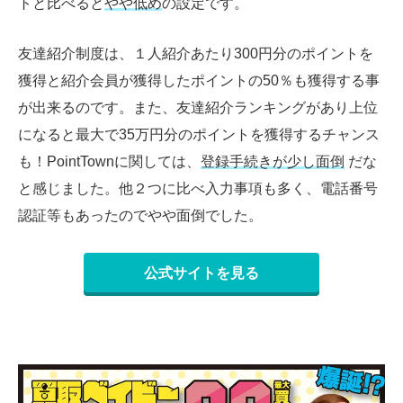
トと比べると
やや低め
の設定です。
友達紹介制度は、１人紹介あたり
300
円分のポイントを
獲得と紹介会員が獲得したポイントの
50
％も獲得する事
が出来るのです。また、友達紹介ランキングがあり上位
になると最大で
35
万円分のポイントを獲得するチャンス
も！PointTownに関しては、
登録手続きが少し面倒
だな
と感じました。他２つに比べ入力事項も多く、電話番号
認証等もあったのでやや面倒でした。
公式サイトを見る