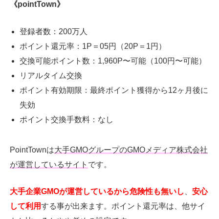
《pointTown》
登録者数：
200
万人
ポイント還元率：
1P
＝
05
円（
20P
＝
1
円）
交換可能ポイント数：
1,960P
〜可能（
100
円〜可能）
リアルタイム交換
ポイント有効期限：最終ポイント獲得から
12
ヶ月後に
失効
ポイント交換手数料：なし
PointTownは
大手GMOグループのGMOメディア株式会社
が運営しているサイト
です。
大手企業GMOが運営しているから危険性も無いし
、
安心
して利用
する事が出来ます。ポイント還元率は、他サイ