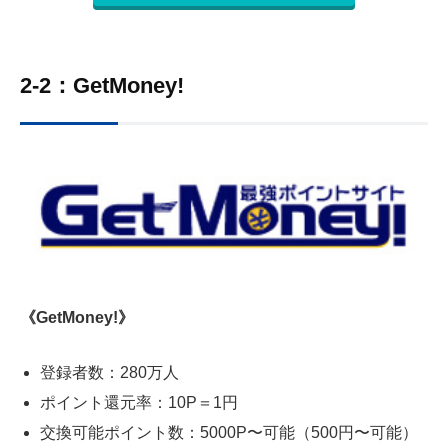
2-2：GetMoney!
《GetMoney!》
登録者数：
280
万人
ポイント還元率：
10P
＝
1
円
交換可能ポイント数：
5000P
〜可能（
500
円〜可能）