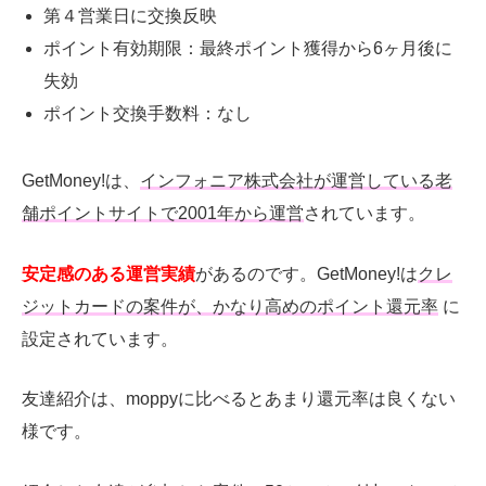
第４営業日に交換反映
ポイント有効期限：最終ポイント獲得から
6
ヶ月後に
失効
ポイント交換手数料：なし
GetMoney!は、
インフォニア株式会社が運営している老
舗ポイントサイトで
2001
年から運営
されています。
安定感のある運営実績
があるのです。
GetMoney!
は
クレ
ジットカードの案件が、かなり高めのポイント還元率
に
設定されています。
友達紹介は、
moppy
に比べるとあまり還元率は良くない
様です。