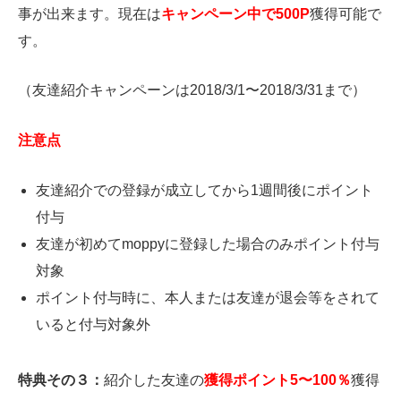
事が出来ます。現在は
キャンペーン中で500P
獲得可能で
す。
（友達紹介キャンペーンは
2018/3/1
〜
2018/3/31
まで）
注意点
友達紹介での登録が成立してから
1
週間後にポイント
付与
友達が初めて
moppy
に登録した場合のみポイント付与
対象
ポイント付与時に、本人または友達が退会等をされて
いると付与対象外
特典その３：
紹介した友達の
獲得ポイント5〜100％
獲得