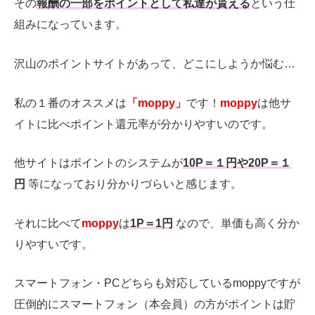
その
報酬の一部をポイントとして私達が貰える
という仕
組みになっています。
沢山のポイントサイトがあって、どこにしようか悩む…
私の１番のオススメは
「moppy」
です！
moppy
は他サ
イトに比べポイント還元率が分かりやすいのです。
他サイトはポイントのシステムが
10P＝１円や20P＝１
円
等になっており分かりづらいと感じます。
それに比べて
moppy
は
1P＝1円
なので、単価も高く分か
りやすいです。
スマートフォン・
PC
どちらも対応している
moppy
ですが
圧倒的にスマートフォン（本会員）の方がポイントは貯