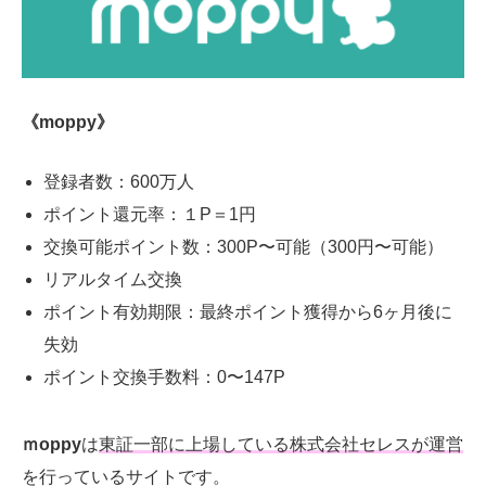
《moppy》
登録者数：
600
万人
ポイント還元率：１
P
＝
1
円
交換可能ポイント数：
300P
〜可能（
300
円〜可能）
リアルタイム交換
ポイント有効期限：最終ポイント獲得から
6
ヶ月後に
失効
ポイント交換手数料：
0
〜
147P
ｍoppy
は
東証一部に上場している株式会社セレスが運営
を行っているサイトです。