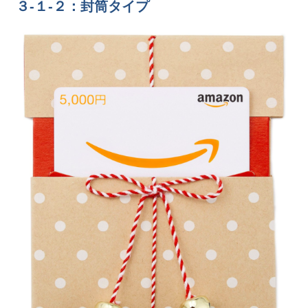
３-１-２：封筒タイプ