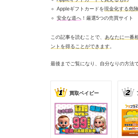
Appleギフトカードを
現金化する危
安全な道へ
！厳選
5
つの売買サイト
この記事を読むことで、
あなたに一番相
ントを得ることができます
。
最後までご覧になり、自分なりの方法で
買取ベイビー