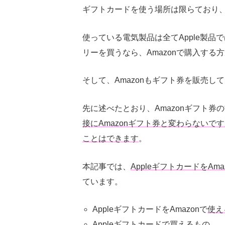
ギフトカードを使う場所は限らており
使っている電気製品は全て
Apple
製品で
リーを買うなら、
Amazon
で購入する方
そして、
Amazon
もギフト券を販売して
先に述べたとおり、
Amazon
ギフト券の
接に
Amazon
ギフト券と変わらないです
ことはできます
。
本記事では、
Appleギフトカード
を
Ama
ています。
Appleギフトカードを
Amazon
で
使え
Appleギフトカードで買えるもの