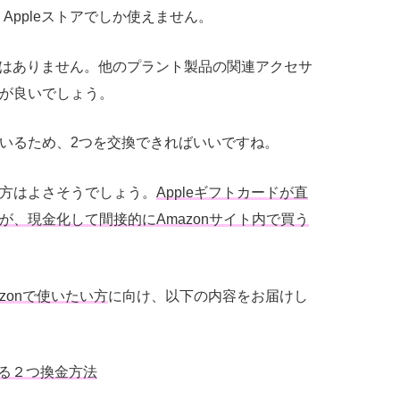
、
Appleストアで
しか使えません。
はありません。他のプラント製品の関連アクセサ
が良いでしょう。
いるため、
2
つを交換できればいいですね。
方はよさそうでしょう。
Appleギフトカード
が直
が、現金化して間接的に
Amazon
サイト内で買う
zon
で使いたい方
に向け、以下の内容をお届けし
る２つ換金方法