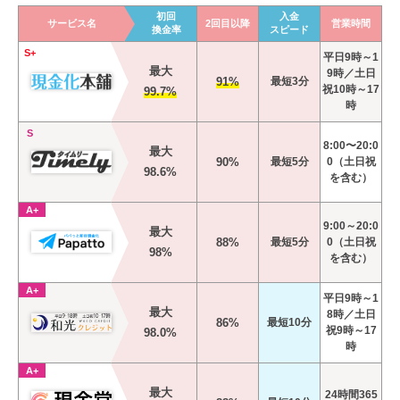
初回
入金
サービス名
2回目以降
営業時間
換金率
スピード
S+
平日9時～1
最大
9時／土日
91%
最短3分
祝10時～17
99.7%
時
S
8:00〜20:0
最大
90%
最短5分
0（土日祝
98.6%
を含む）
A+
9:00～20:0
最大
88%
最短5分
0（土日祝
98%
を含む）
A+
平日9時～1
最大
8時／土日
86%
最短10分
祝9時～17
98.0%
時
A+
最大
24時間365