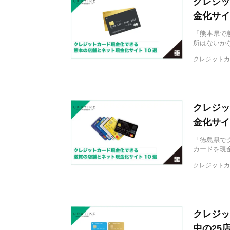
クレジッ
金化サイ
「熊本県で
所はないか
クレジットカ
クレジッ
金化サイ
「徳島県で
カードを現
クレジットカ
クレジッ
中の25