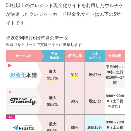
50社以上のクレジット現金化サイトを利用したウルチケ
が厳選したクレジットカード現金化
サイトは以下の5サ
イトです。
※2026年8月6日時点のデータ
※ロゴをクリックで買取サイトに遷移します
初回
入金
サービス名
2回目以降
営業時間
換金率
スピード
S+
平日9時～1
最大
9時／土日
91%
最短3分
祝10時～17
99.7%
時
S
8:00〜20:0
最大
90%
最短5分
0（土日祝
98.6%
を含む）
A+
9:00～20:0
最大
88%
最短10分
0（土日祝
98.0%