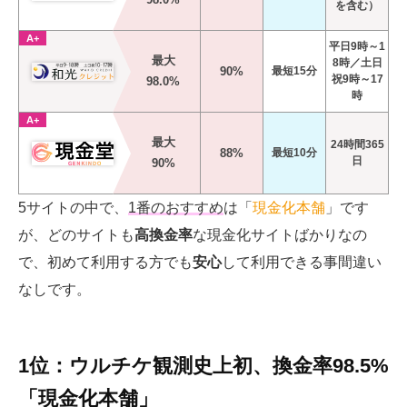
を含む）
A+
平日9時～1
最大
8時／土日
90%
最短15分
祝9時～17
98.0%
時
A+
最大
24時間365
88%
最短10分
日
90%
5サイトの中で、
1番のおすすめ
は「
現金化本舗
」です
が、どのサイトも
高換金率
な現金化サイトばかりなの
で、初めて利用する方でも
安心
して利用できる事間違い
なしです。
1位：ウルチケ観測史上初、換金率98.5%
「現金化本舗」