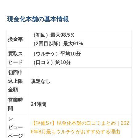
現金化本舗の基本情報
（初回）最大98.5％
換金率
（2回目以降）最大91%
買取ス
（ウルチケ）平均10分
ピード
（口コミ）約10分
初回申
込上限
規定なし
金額
営業時
24時間
間
レ
【評価S+】現金化本舗の口コミまとめ｜202
ビュー
6年8月最もウルチケがおすすめする理由
ページ