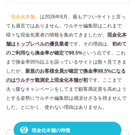
「現金化本舗」
は2026年8月、最もアツいサイトと言っ
ても過言ではありません。ウルチケ編集部はこれまで
様々な現金化業者の情報を集めてきましたが、
現金化本
舗はトップレベルの優良業者
です。その理由は、
初めて
のご利用なら換金率が確定で98.5%
という点です。これ
まで換金率95%以上を謳っているサイトは散々見てきま
したが、
新規のお客様
全員が確定で換金率98.5%になる
のはウルチケ観測史上現金化本舗が初
です。
ここまで
太っ腹なキャンペーンをしてまで顧客満足度を高めよう
とする姿勢にウルチケ編集部は感涙せざるを得ませんで
した。とにかく、使わない理由はありません。
現金化本舗の特徴