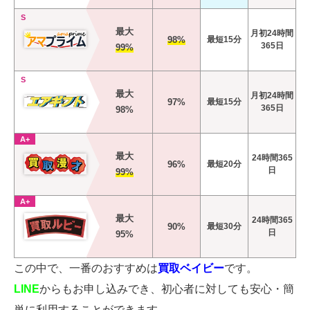
S
最大
月初24時間
98%
最短15分
365日
99%
S
最大
月初24時間
97%
最短15分
365日
98%
A+
最大
24時間365
96%
最短20分
日
99%
A+
最大
24時間365
90%
最短30分
日
95%
この中で、一番のおすすめは
買取ベイビー
です。
LINE
からもお申し込みでき、初心者に対しても安心・簡
単に利用することができます。