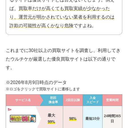
ば、
買取率だけが高くても買取実績が少なかった
り、運営元が明かされていない業者を利用するのは
詐欺の可能性が高くかなり危険
ですよね。
これまでに30社以上の買取サイトを調査し、利用してき
たウルチケが厳選した優良買取サイトは以下の通りで
す。
※2026年8月9日時点のデータ
※ロゴをクリックで買取サイトに遷移します
初回
入金
サービス名
2回目以降
営業時間
換金率
スピード
S+
最大
24時間365
98%
最短10分
日
99%