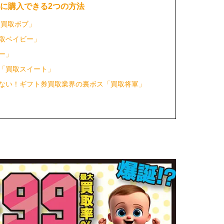
お得に購入できる2つの方法
「買取ボブ」
取ベイビー」
ー」
「買取スイート」
はない！ギフト券買取業界の裏ボス「買取将軍」