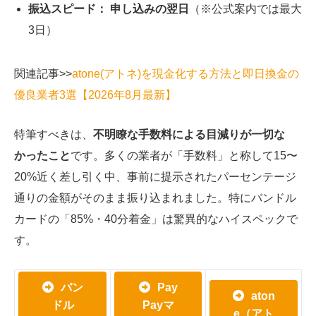
振込スピード：
申し込みの翌日
（※公式案内では最大
3日）
関連記事>>
atone(アトネ)を現金化する方法と即日換金の
優良業者3選【2026年8月最新】
特筆すべきは、
不明瞭な手数料による目減りが一切な
かったこと
です。多くの業者が「手数料」と称して15〜
20%近く差し引く中、事前に提示されたパーセンテージ
通りの金額がそのまま振り込まれました。特にバンドル
カードの「85%・40分着金」は驚異的なハイスペックで
す。
バン
Pay
aton
ドル
Payマ
e（アト