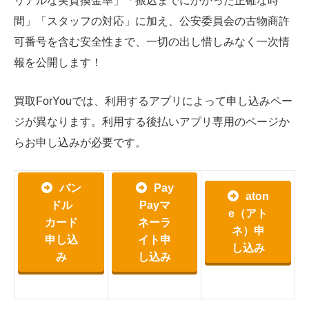
リアルな実質換金率」「振込までにかかった正確な時
間」「スタッフの対応」に加え、公安委員会の古物商許
可番号を含む安全性まで、一切の出し惜しみなく一次情
報を公開します！
買取ForYouでは、利用するアプリによって申し込みペー
ジが異なります。利用する後払いアプリ専用のページか
らお申し込みが必要です。
バン
Pay
aton
ドル
Payマ
e（アト
カード
ネーラ
ネ）申
申し込
イト申
し込み
み
し込み