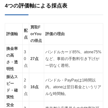
4つの評価軸による採点表
買取F
配
評価軸
orYou
評価の理由
点
の得点
換金率
3
バンドルカード85%、atone75%
の高
0
27点
など、事前の手数料引き下げが
さ・透
点
一切なく透明。
明性
振込ス
2
バンドル・PayPayは1時間以
ピー
0
16点
内。atoneは翌日着金というリア
ド・確
点
ルな時間軸。
実性
安全