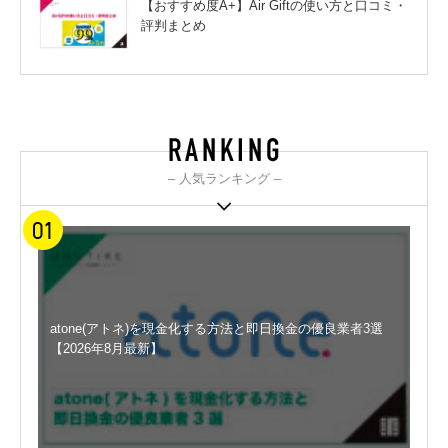
【おすすめ度A+】Air Giftの使い方と口コミ・
評判まとめ
– 人気ランキング –
atone(アトネ)を現金化する方法と即日換金の優良業者3選
【2026年8月最新】