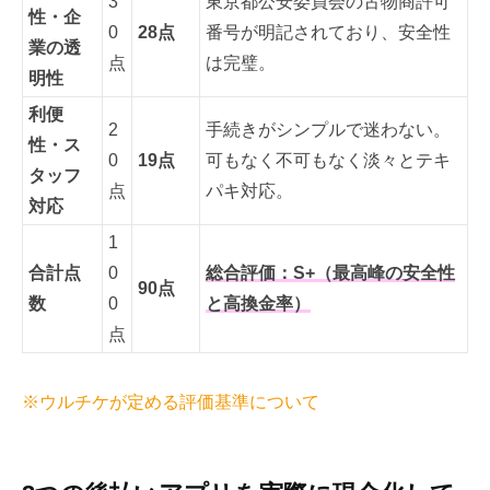
3
東京都公安委員会の古物商許可
性・企
0
28点
番号が明記されており、安全性
業の透
点
は完璧。
明性
利便
2
手続きがシンプルで迷わない。
性・ス
0
19点
可もなく不可もなく淡々とテキ
タッフ
点
パキ対応。
対応
1
合計点
0
総合評価：S+（最高峰の安全性
90点
数
0
と高換金率）
点
※ウルチケが定める評価基準について