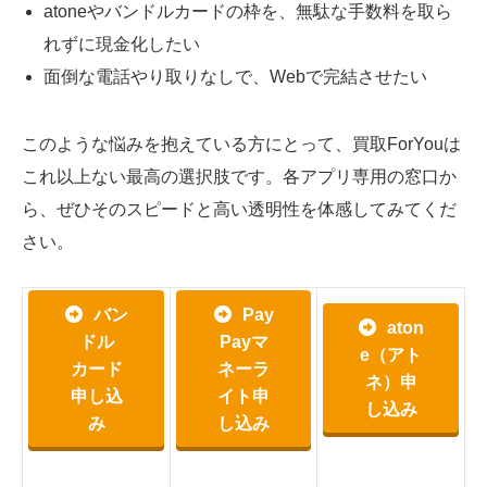
atoneやバンドルカードの枠を、無駄な手数料を取ら
れずに現金化したい
面倒な電話やり取りなしで、Webで完結させたい
このような悩みを抱えている方にとって、買取ForYouは
これ以上ない最高の選択肢です。各アプリ専用の窓口か
ら、ぜひそのスピードと高い透明性を体感してみてくだ
さい。
バン
Pay
aton
ドル
Payマ
e（アト
カード
ネーラ
ネ）申
申し込
イト申
し込み
み
し込み