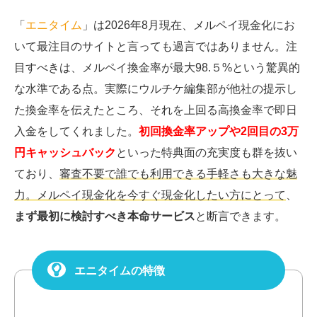
「
エニタイム
」は2026年8月現在、メルペイ現金化にお
いて最注目のサイトと言っても過言ではありません。注
目すべきは、メルペイ換金率が最大98.５%という驚異的
な水準である点。実際にウルチケ編集部が他社の提示し
た換金率を伝えたところ、それを上回る高換金率で即日
入金をしてくれました。
初回換金率アップや2回目の3万
円キャッシュバック
といった特典面の充実度も群を抜い
ており、
審査不要で誰でも利用できる手軽さも大きな魅
力。メルペイ現金化を今すぐ現金化したい方にとって
、
まず最初に検討すべき本命サービス
と断言できます。
エニタイムの特徴