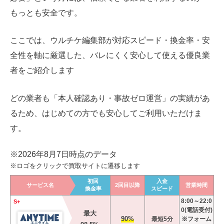
もっとも安全です。
ここでは、ウルチケ編集部が対応スピード・換金率・安
全性を軸に厳選した、バレにくく安心して使える優良業
者をご紹介します
どの業者も「本人確認あり・事故ゼロ運営」の実績があ
るため、はじめての方でも安心してご利用いただけま
す。
※2026年8月7日時点のデータ
※ロゴをクリックで買取サイトに遷移します
初回
入金
サービス名
2回目以降
営業時間
換金率
スピード
8:00～22:0
S+
0(電話受付)
最大
90%
最短5分
※フォーム