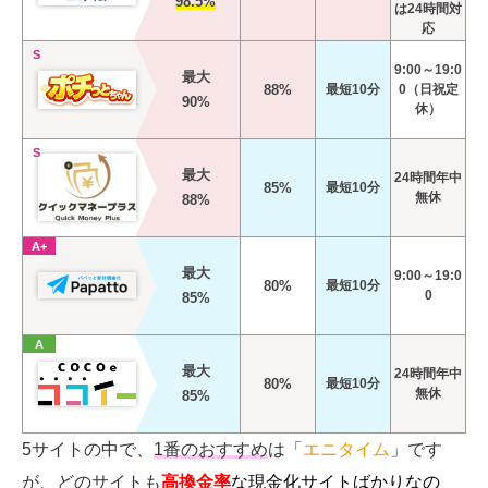
98.5%
は24時間対
応
S
9:00～19:0
最大
88%
最短10分
0（日祝定
90%
休）
S
最大
24時間年中
85%
最短10分
無休
88%
A+
最大
9:00～19:0
80%
最短10分
0
85%
A
最大
24時間年中
80%
最短10分
無休
85%
5サイトの中で、
1番のおすすめ
は「
エニタイム
」です
が、どのサイトも
高換金率
な現金化サイトばかりなの