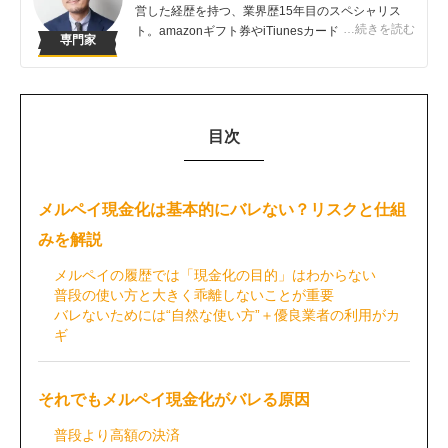
営した経歴を持つ、業界歴15年目のスペシャリス
…続きを読む
ト。amazonギフト券やiTiunesカードの売買は知っ
専門家
ている人が得する取引です。知らないでは損してし
まうこんなバカバカしいことは避けてほしい！
目次
メルペイ現金化は基本的にバレない？リスクと仕組
みを解説
メルペイの履歴では「現金化の目的」はわからない
普段の使い方と大きく乖離しないことが重要
バレないためには“自然な使い方”＋優良業者の利用がカ
ギ
それでもメルペイ現金化がバレる原因
普段より高額の決済