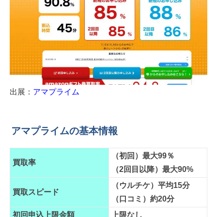
出展：
アマプライム
アマプライムの基本情報
（初回）最大99％
買取率
（2回目以降）最大90%
（ウルチケ）平均15分
買取スピード
（口コミ）約20分
初回申込上限金額
上限なし