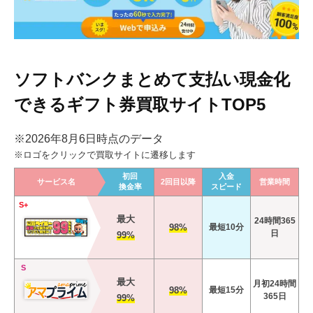
ソフトバンクまとめて支払い現金化
できるギフト券買取サイトTOP5
※2026年8月6日時点のデータ
※ロゴをクリックで買取サイトに遷移します
初回
入金
サービス名
2回目以降
営業時間
換金率
スピード
S+
最大
24時間365
98%
最短10分
日
99%
S
最大
月初24時間
98%
最短15分
365日
99%