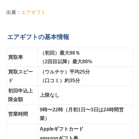
出展：
エアギフト
エアギフトの基本情報
（初回）最大98％
買取率
（2回目以降）最大88%
買取スピー
（ウルチケ）平均25分
ド
（口コミ）約35分
初回申込上
上限なし
限金額
9時〜22時（月初1日〜3日は24時間営
営業時間
業）
Appleギフトカード
amazonギフト券