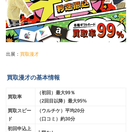
出展：
買取漫才
買取漫才の基本情報
（初回）最大99％
買取率
（2回目以降）最大95%
買取スピー
（ウルチケ）平均20分
ド
（口コミ）約30分
初回申込上