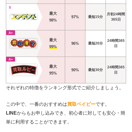
S
最大
月初24時間
97%
最短15分
365日
98%
A+
最大
24時間365
96%
最短20分
日
99%
A+
最大
24時間365
90%
最短30分
日
95%
それぞれの特徴をランキング形式でご紹介しましょう。
この中で、一番のおすすめは
買取ベイビー
です。
LINE
からもお申し込みでき、初心者に対しても安心・簡
単に利用することができます。