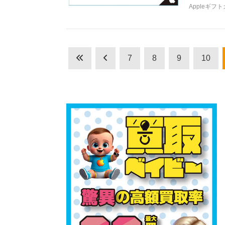
Appleギフ
7
8
9
10