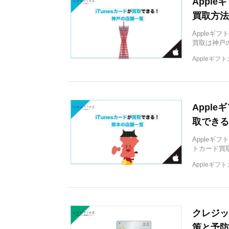
Appl
買取方法
Appleギ
買取は神戸
Appleギフ
Appl
取できる
Appleギ
トカード買
Appleギフ
クレジッ
策と予防