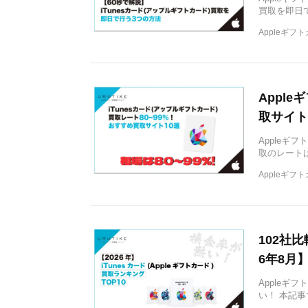
買取を即日
Appleギフ
Appl
取サイト
Appleギ
取のレートは
Appleギフ
102社
6年8月
Apple
い！ 本記事