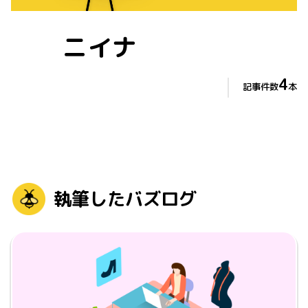
ニイナ
4
記事件数
本
執筆したバズログ