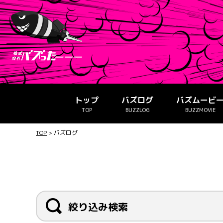
トップ
バズログ
バズムービ
TOP
BUZZLOG
BUZZMOVIE
TOP
>
バズログ
絞り込み検索