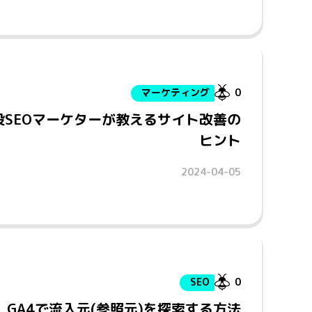
マーケティング
0
役SEOマーケターが教えるサイト改善の
ヒント
2024-04-05
SEO
0
GA4で流入元(参照元)を探索する方法