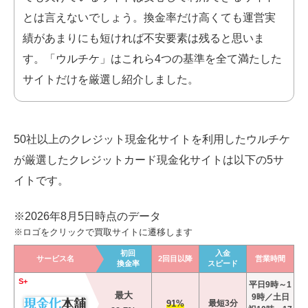
とは言えないでしょう。換金率だけ高くても運営実
績があまりにも短ければ不安要素は残ると思いま
す。「ウルチケ」はこれら4つの基準を全て満たした
サイトだけを厳選し紹介しました。
50社以上のクレジット現金化サイトを利用したウルチケ
が厳選したクレジットカード現金化
サイトは以下の5サ
イトです。
※2026年8月5日時点のデータ
※ロゴをクリックで買取サイトに遷移します
初回
入金
サービス名
2回目以降
営業時間
換金率
スピード
S+
平日9時～1
最大
9時／土日
91%
最短3分