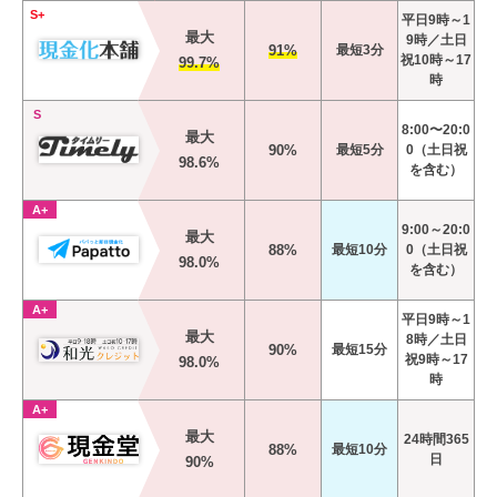
S+
平日9時～1
最大
9時／土日
91%
最短3分
祝10時～17
99.7%
時
S
8:00〜20:0
最大
90%
最短5分
0（土日祝
98.6%
を含む）
A+
9:00～20:0
最大
88%
最短10分
0（土日祝
98.0%
を含む）
A+
平日9時～1
最大
8時／土日
90%
最短15分
祝9時～17
98.0%
時
A+
最大
24時間365
88%
最短10分
日
90%