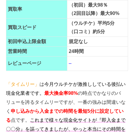
（初回）最大98％
買取率
（2回目以降）最大90%
（ウルチケ）平均5分
買取スピード
（口コミ）約5分
初回申込上限金額
規定なし
営業時間
24時間
レビューページ
–
「タイムリー」
は
今月ウルチケが激推ししている後払い
現金化業者です。
最大
換金率98%
の時点でかなりのバ
リューを誇るタイムリーですが、一番の強みは間違いな
く
申し込みから入金までの時間を最短5分に設定してい
る
点です。
これまで様々な現金化サイトが『即入金まで
〇〇分』を謳ってきましたが、やっと本当にその時間を