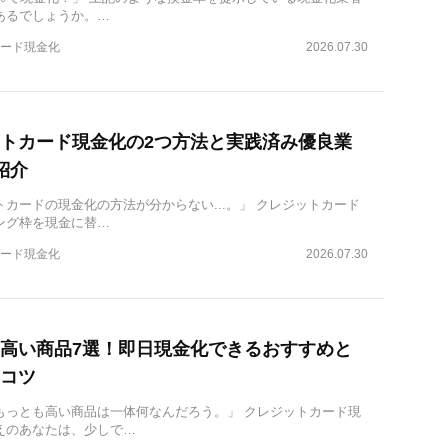
あるでしょうか。…
ード現金化
2026.07.30
トカード現金化の2つ方法と実践済み優良業
紹介
カードの現金化の方法が分からない...。」 クレジットカード
ング枠を現金に替…
ード現金化
2026.07.30
高い商品7選！即日現金化できるおすすめと
コツ
もっとも高い商品は一体何なんだろう。」 クレジットカード現
えのあなたは、少しで…