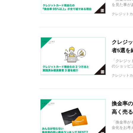
を見た事が
クレジットカ
クレジッ
者5選を
「クレジット
のショッピ
クレジットカ
換金率の
高く売る
「換金率が
金化をお考