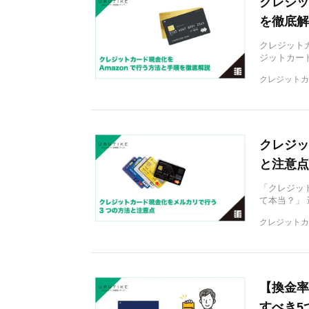
クレジッ
を徹底解
クレジット
ジットカー
クレジットカ
クレジッ
と注意点
「クレジッ
て本当？」 
クレジットカ
【換金率
すべき5