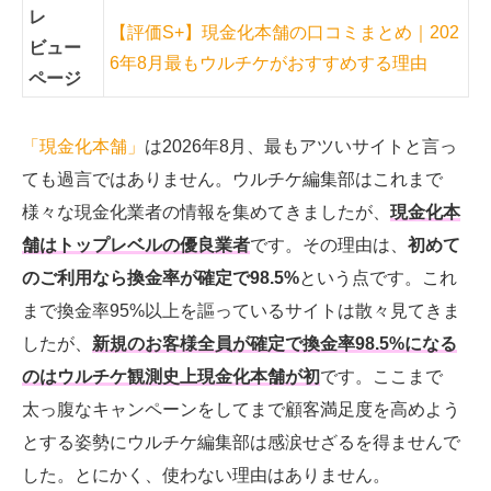
レ
【評価S+】現金化本舗の口コミまとめ｜202
ビュー
6年8月最もウルチケがおすすめする理由
ページ
「現金化本舗」
は2026年8月、最もアツいサイトと言っ
ても過言ではありません。ウルチケ編集部はこれまで
様々な現金化業者の情報を集めてきましたが、
現金化本
舗はトップレベルの優良業者
です。その理由は、
初めて
のご利用なら換金率が確定で98.5%
という点です。これ
まで換金率95%以上を謳っているサイトは散々見てきま
したが、
新規のお客様
全員が確定で換金率98.5%になる
のはウルチケ観測史上現金化本舗が初
です。
ここまで
太っ腹なキャンペーンをしてまで顧客満足度を高めよう
とする姿勢にウルチケ編集部は感涙せざるを得ませんで
した。とにかく、使わない理由はありません。