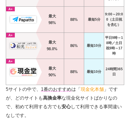
A+
9:00～20:0
最大
88%
最短5分
0（土日祝
98%
を含む）
A+
平日9時～1
最大
8時／土日
86%
最短10分
祝9時～17
98.0%
時
A+
最大
24時間365
88%
最短10分
日
90%
5サイトの中で、
1番のおすすめ
は「
現金化本舗
」です
が、どのサイトも
高換金率
な現金化サイトばかりなの
で、初めて利用する方でも
安心
して利用できる事間違い
なしです。