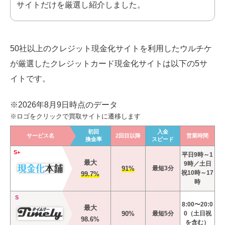
サイトだけを厳選し紹介しました。
50社以上のクレジット現金化サイトを利用したウルチケ
が厳選したクレジットカード現金化
サイトは以下の5サ
イトです。
※2026年8月9日時点のデータ
※ロゴをクリックで買取サイトに遷移します
初回
入金
サービス名
2回目以降
営業時間
換金率
スピード
S+
平日9時～1
最大
9時／土日
91%
最短3分
祝10時～17
99.7%
時
S
8:00〜20:0
最大
90%
最短5分
0（土日祝
98.6%
を含む）