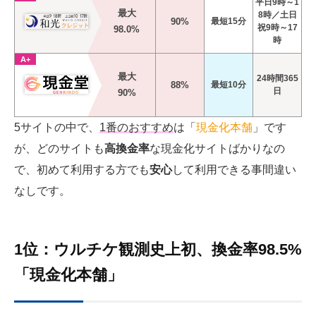
平日9時～1
最大
8時／土日
90%
最短15分
祝9時～17
98.0%
時
A+
最大
24時間365
88%
最短10分
日
90%
5サイトの中で、
1番のおすすめ
は「
現金化本舗
」です
が、どのサイトも
高換金率
な現金化サイトばかりなの
で、初めて利用する方でも
安心
して利用できる事間違い
なしです。
1位：ウルチケ観測史上初、換金率98.5%
「現金化本舗」