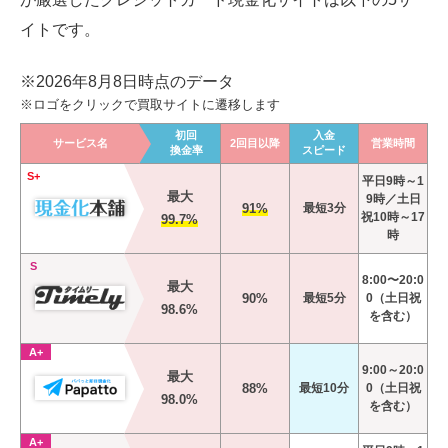
イトです。
※2026年8月8日時点のデータ
※ロゴをクリックで買取サイトに遷移します
初回
入金
サービス名
2回目以降
営業時間
換金率
スピード
S+
平日9時～1
最大
9時／土日
91%
最短3分
祝10時～17
99.7%
時
S
8:00〜20:0
最大
90%
最短5分
0（土日祝
98.6%
を含む）
A+
9:00～20:0
最大
88%
最短10分
0（土日祝
98.0%
を含む）
A+