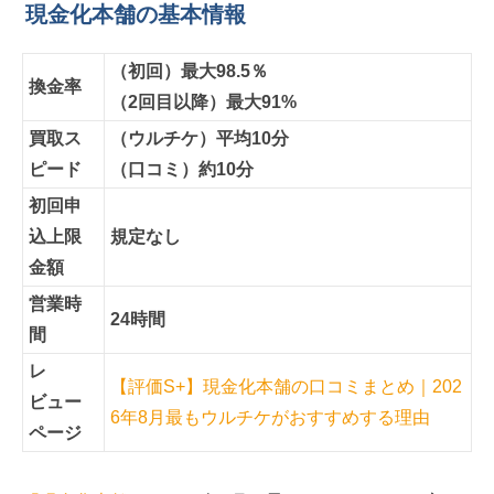
現金化本舗の基本情報
（初回）最大98.5％
換金率
（2回目以降）最大91%
買取ス
（ウルチケ）平均10分
ピード
（口コミ）約10分
初回申
込上限
規定なし
金額
営業時
24時間
間
レ
【評価S+】現金化本舗の口コミまとめ｜202
ビュー
6年8月最もウルチケがおすすめする理由
ページ