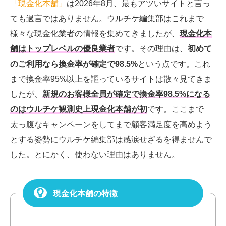
「現金化本舗」
は2026年8月、最もアツいサイトと言っ
ても過言ではありません。ウルチケ編集部はこれまで
様々な現金化業者の情報を集めてきましたが、
現金化本
舗はトップレベルの優良業者
です。その理由は、
初めて
のご利用なら換金率が確定で98.5%
という点です。これ
まで換金率95%以上を謳っているサイトは散々見てきま
したが、
新規のお客様
全員が確定で換金率98.5%になる
のはウルチケ観測史上現金化本舗が初
です。
ここまで
太っ腹なキャンペーンをしてまで顧客満足度を高めよう
とする姿勢にウルチケ編集部は感涙せざるを得ませんで
した。とにかく、使わない理由はありません。
現金化本舗の特徴