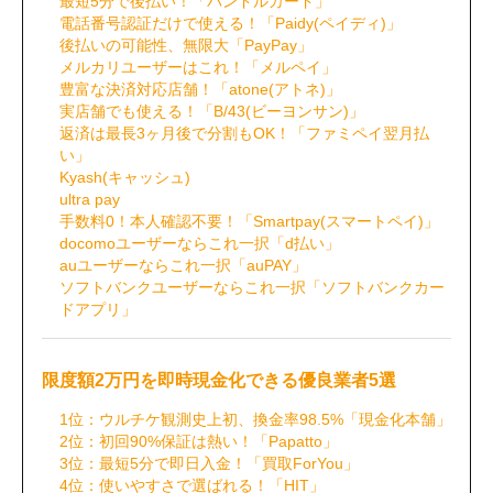
最短5分で後払い！「バンドルカード」
電話番号認証だけで使える！「Paidy(ペイディ)」
後払いの可能性、無限大「PayPay」
メルカリユーザーはこれ！「メルペイ」
豊富な決済対応店舗！「atone(アトネ)」
実店舗でも使える！「B/43(ビーヨンサン)」
返済は最長3ヶ月後で分割もOK！「ファミペイ翌月払
い」
Kyash(キャッシュ)
ultra pay
手数料0！本人確認不要！「Smartpay(スマートペイ)」
docomoユーザーならこれ一択「d払い」
auユーザーならこれ一択「auPAY」
ソフトバンクユーザーならこれ一択「ソフトバンクカー
ドアプリ」
限度額2万円を即時現金化できる優良業者5選
1位：ウルチケ観測史上初、換金率98.5%「現金化本舗」
2位：初回90%保証は熱い！「Papatto」
3位：最短5分で即日入金！「買取ForYou」
4位：使いやすさで選ばれる！「HIT」