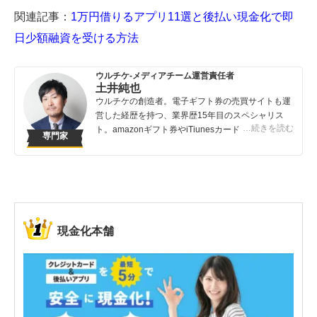
関連記事：
1万円借りるアプリ11選と後払い現金化で即
日少額融資を受ける方法
ウルチケ-メディアチーム運営責任者
土井純也
ウルチケの創造者。電子ギフト券の売買サイトも運
営した経歴を持つ、業界歴15年目のスペシャリス
…続きを読む
ト。amazonギフト券やiTiunesカードの売買は知っ
専門家
ている人が得する取引です。知らないでは損してし
まうこんなバカバカしいことは避けてほしい！
現金化本舗