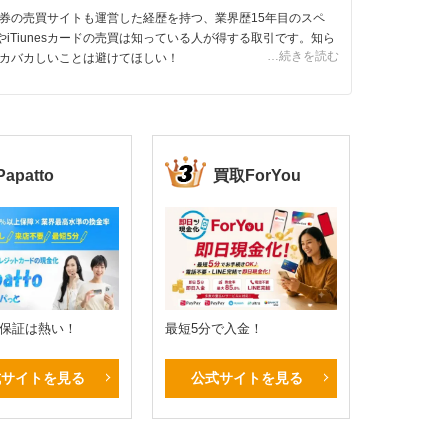
券の売買サイトも運営した経歴を持つ、業界歴15年目のスペ
やiTiunesカードの売買は知っている人が得する取引です。知ら
…続きを読む
カバカしいことは避けてほしい！
Papatto
買取ForYou
%保証は熱い！
最短5分で入金！
式サイトを見る
公式サイトを見る