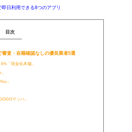
で即日利用できる8つのアプリ
目次
で審査・在籍確認なしの優良業者5選
.5%「現金化本舗」
o」
You」
」
GOGOマッハ」