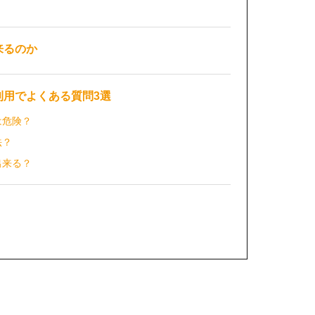
来るのか
利用でよくある質問3選
は危険？
法？
出来る？