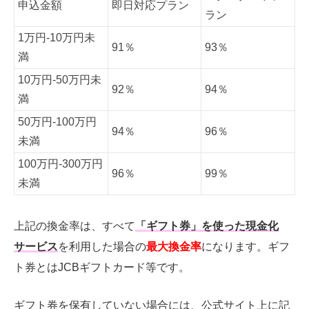
申込金額
即日対応プラン
ラン
1万円-10万円未
91％
93％
満
10万円-50万円未
92％
94％
満
50万円-100万円
94％
96％
未満
100万円-300万円
96％
99％
未満
上記の換金率は、すべて
「ギフト券」を使った現金化
サービス
を利用した場合の
最大換金率
になります。ギフ
ト券とはJCBギフトカード等です。
ギフト券を保有していない場合には、公式サイト上に記