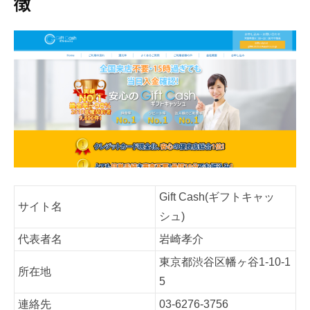
徴
Gift Cash(ギフトキャッ
サイト名
シュ)
代表者名
岩崎孝介
東京都渋谷区幡ヶ谷1-10-1
所在地
5
連絡先
03-6276-3756