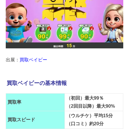
出展：
買取ベイビー
買取ベイビーの基本情報
（初回）最大99％
買取率
（2回目以降）最大90%
（ウルチケ）平均15分
買取スピード
（口コミ）約20分