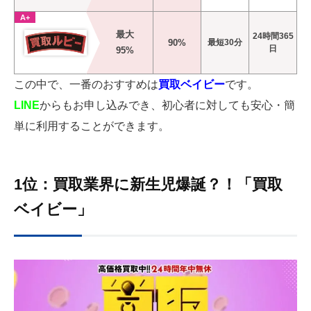
A+
最大
24時間365
90%
最短30分
日
95%
この中で、一番のおすすめは
買取ベイビー
です。
LINE
からもお申し込みでき、初心者に対しても安心・簡
単に利用することができます。
1位：買取業界に新生児爆誕？！「買取
ベイビー」