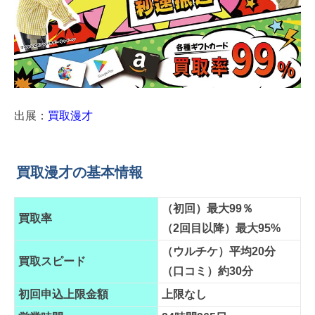
出展：
買取漫才
買取漫才の基本情報
（初回）最大99％
買取率
（2回目以降）最大95%
（ウルチケ）平均20分
買取スピード
（口コミ）約30分
初回申込上限金額
上限なし