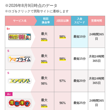
※2026年8月9日時点のデータ
※ロゴをクリックで買取サイトに遷移します
初回
入金
サービス名
2回目以降
営業時間
換金率
スピード
S+
最大
24時間365
98%
最短10分
日
99%
S
最大
月初24時間
98%
最短15分
365日
99%
S
最大
月初24時間
97%
最短20分
365日
98%
A+
最大
24時間365
96%
最短25分
日
99%