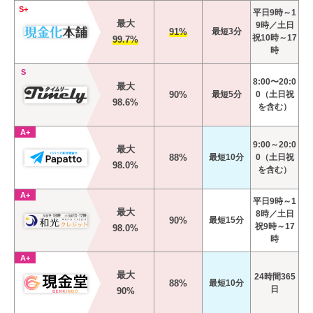
S+
平日9時～1
最大
9時／土日
91%
最短3分
祝10時～17
99.7%
時
S
8:00〜20:0
最大
90%
最短5分
0（土日祝
98.6%
を含む）
A+
9:00～20:0
最大
88%
最短10分
0（土日祝
98.0%
を含む）
A+
平日9時～1
最大
8時／土日
90%
最短15分
祝9時～17
98.0%
時
A+
最大
24時間365
88%
最短10分
日
90%