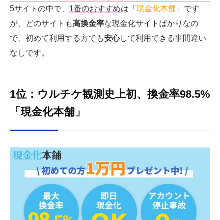
5サイトの中で、
1番のおすすめ
は「
現金化本舗
」です
が、どのサイトも
高換金率
な現金化サイトばかりなの
で、初めて利用する方でも
安心
して利用できる事間違い
なしです。
1位：ウルチケ観測史上初、換金率98.5%
「現金化本舗」