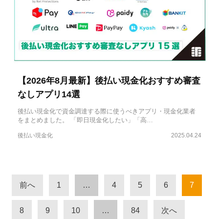
【2026年8月最新】後払い現金化おすすめ審査
なしアプリ14選
後払い現金化で資金調達する際に使うべきアプリ・現金化業者
をまとめました。 「即日現金化したい」「高…
後払い現金化
2025.04.24
前へ
1
…
4
5
6
7
8
9
10
…
84
次へ